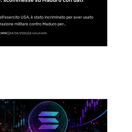
o: scommesse su Maduro con dati
l'esercito USA, è stato incriminato per aver usato
erazione militare contro Maduro per…
MINI
24/04/2026
5 minuti letti