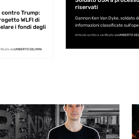
Soldato USA a process
riservati
 contro Trump:
Gannon Ken Van Dyke, soldato del
rogetto WLFI di
informazioni classificate sull'op
lare i fondi degli
Articolo scritto e verificato da
UMBERTO GEL
rificato da
UMBERTO GELMINI