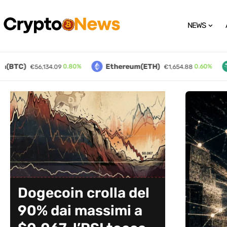
NEWS
(BTC)
Ethereum(ETH)
0.80%
0.60%
€56,134.09
€1,654.88
CryptoNews.it: Notizie Crypto,
Dogecoin crolla del
90% dai massimi a