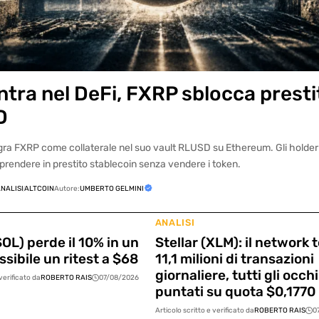
tra nel DeFi, FXRP sblocca presti
D
gra FXRP come collaterale nel suo vault RLUSD su Ethereum. Gli holde
prendere in prestito stablecoin senza vendere i token.
NALISI
ALTCOIN
Autore:
UMBERTO GELMINI
ANALISI
OL) perde il 10% in un
Stellar (XLM): il network 
sibile un ritest a $68
11,1 milioni di transazioni
giornaliere, tutti gli occhi
 verificato da
ROBERTO RAIS
07/08/2026
puntati su quota $0,1770
Articolo scritto e verificato da
ROBERTO RAIS
0