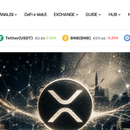
ANALISI
DeFi e Web3
EXCHANGE
GUIDE
HUB
Tether(USDT)
BNB(BNB)
U
0.00%
-0.20%
€0.86
€511.66
 Bitcoin e Criptovalute in Te