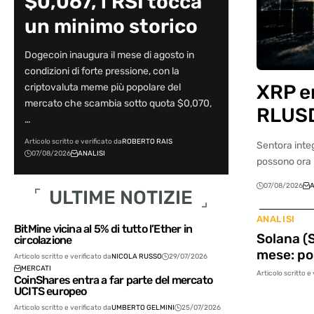
$0,067, l’RSI tocca
un minimo storico
Dogecoin inaugura il mese di agosto in
condizioni di forte pressione, con la
XRP en
criptovaluta meme più popolare del
mercato che scambia sotto quota $0,070,
RLUS
…
Articolo scritto e verificato da
ROBERTO RAIS
Sentora inte
07/08/2026
ANALISI
possono ora 
07/08/2026
A
ULTIME NOTIZIE
ANALISI
BitMine vicina al 5% di tutto l’Ether in
Solana (S
circolazione
mese: pos
Articolo scritto e verificato da
NICOLA RUSSO
29/07/2026
MERCATI
Articolo scritto e
CoinShares entra a far parte del mercato
UCITS europeo
Articolo scritto e verificato da
UMBERTO GELMINI
25/07/2026