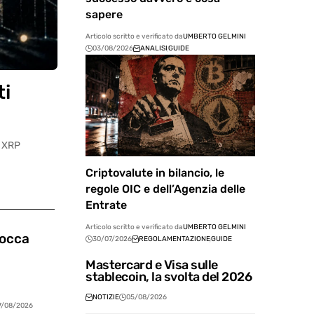
sapere
Articolo scritto e verificato da
UMBERTO GELMINI
03/08/2026
ANALISI
GUIDE
ti
r XRP
Criptovalute in bilancio, le
regole OIC e dell’Agenzia delle
Entrate
Articolo scritto e verificato da
UMBERTO GELMINI
tocca
30/07/2026
REGOLAMENTAZIONE
GUIDE
Mastercard e Visa sulle
stablecoin, la svolta del 2026
NOTIZIE
05/08/2026
7/08/2026