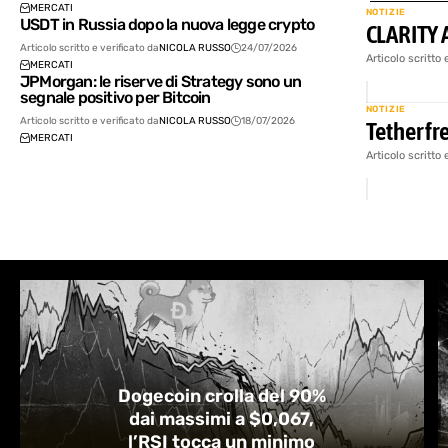
MERCATI
NOTIZIE
USDT in Russia dopo la nuova legge crypto
CLARITY 
Articolo scritto e verificato da
NICOLA RUSSO
24/07/2026
Articolo scritto 
MERCATI
JPMorgan: le riserve di Strategy sono un
segnale positivo per Bitcoin
NOTIZIE
Articolo scritto e verificato da
NICOLA RUSSO
18/07/2026
Tether fr
MERCATI
Articolo scritto 
Dogecoin crolla del 90%
dai massimi a $0,067,
l’RSI tocca un minimo