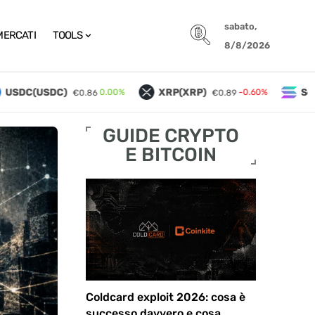
sabato,
MERCATI
TOOLS
8/8/2026
SDC(USDC)
XRP(XRP)
Solan
0.00%
-0.60%
€0.86
€0.89
mpo Reale
GUIDE CRYPTO
E BITCOIN
Coldcard exploit 2026: cosa è
successo davvero e cosa