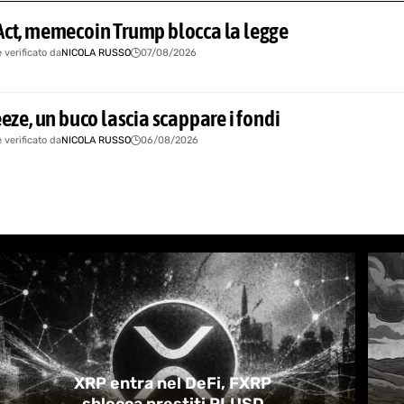
Act, memecoin Trump blocca la legge
e verificato da
NICOLA RUSSO
07/08/2026
eeze, un buco lascia scappare i fondi
e verificato da
NICOLA RUSSO
06/08/2026
XRP entra nel DeFi, FXRP