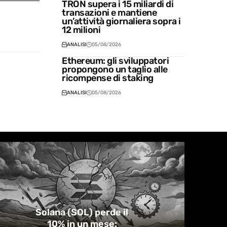
TRON supera i 15 miliardi di
transazioni e mantiene
un’attività giornaliera sopra i
12 milioni
ANALISI
05/08/2026
Ethereum: gli sviluppatori
propongono un taglio alle
ricompense di staking
ANALISI
05/08/2026
Solana (SOL) perde il
10% in un mese: