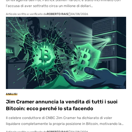
Un ex agente dell'FBI, Patrick Steven Yaroch, è stato incriminato con
l'accusa di aver sottratto circa un milione di dollari…
Articolo scritto e verificato da
ROBERTO RAIS
04/08/2026
ANALISI
Jim Cramer annuncia la vendita di tutti i suoi
Bitcoin: ecco perché lo sta facendo
Il celebre conduttore di CNBC Jim Cramer ha dichiarato di voler
liquidare completamente la propria posizione in Bitcoin, motivando la…