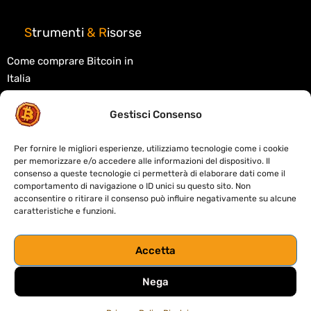
S
trumenti
&
R
isorse
Come comprare Bitcoin in
Italia
Migliori exchange crypto
Gestisci Consenso
Migliori wallet crypto
Tasse criptovalute in Italia
Per fornire le migliori esperienze, utilizziamo tecnologie come i cookie
per memorizzare e/o accedere alle informazioni del dispositivo. Il
Cos'è la blockchain
consenso a queste tecnologie ci permetterà di elaborare dati come il
comportamento di navigazione o ID unici su questo sito. Non
Cos'è la DeFi
acconsentire o ritirare il consenso può influire negativamente su alcune
caratteristiche e funzioni.
Migliori DEX decentralizzati
Crypto card: custodial o self-
Accetta
custody
Nega