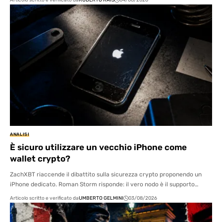
Articolo scritto e verificato da
ROBERTO RAIS
04/08/2026
ANALISI
È sicuro utilizzare un vecchio iPhone come
wallet crypto?
ZachXBT riaccende il dibattito sulla sicurezza crypto proponendo un
iPhone dedicato. Roman Storm risponde: il vero nodo è il supporto…
Articolo scritto e verificato da
UMBERTO GELMINI
03/08/2026