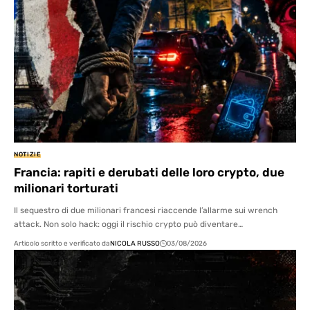
NOTIZIE
Francia: rapiti e derubati delle loro crypto, due
milionari torturati
Il sequestro di due milionari francesi riaccende l’allarme sui wrench
attack. Non solo hack: oggi il rischio crypto può diventare…
Articolo scritto e verificato da
NICOLA RUSSO
03/08/2026