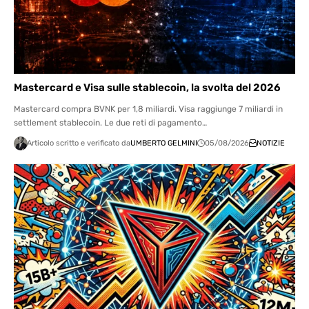
Mastercard e Visa sulle stablecoin, la svolta del 2026
Mastercard compra BVNK per 1,8 miliardi. Visa raggiunge 7 miliardi in
settlement stablecoin. Le due reti di pagamento…
Articolo scritto e verificato da
UMBERTO GELMINI
05/08/2026
NOTIZIE