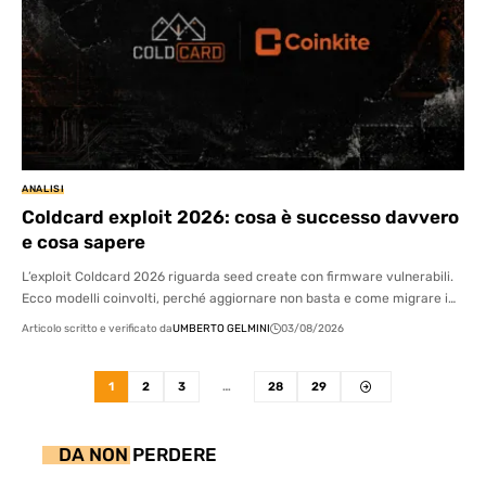
ANALISI
Coldcard exploit 2026: cosa è successo davvero
e cosa sapere
L’exploit Coldcard 2026 riguarda seed create con firmware vulnerabili.
Ecco modelli coinvolti, perché aggiornare non basta e come migrare i…
Articolo scritto e verificato da
UMBERTO GELMINI
03/08/2026
1
2
3
…
28
29
DA NON PERDERE