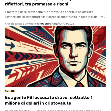
riflettori, tra promesse e rischi
Il mercato delle prevendite di criptovalute continua ad attirare
l'attenzione di investitori alla ricerca di opportunità in fase iniziale. Tra…
Articolo scritto e verificato da
ROBERTO RAIS
04/08/2026
NOTIZIE
Ex agente FBI accusato di aver sottratto 1
milione di dollari in criptovalute