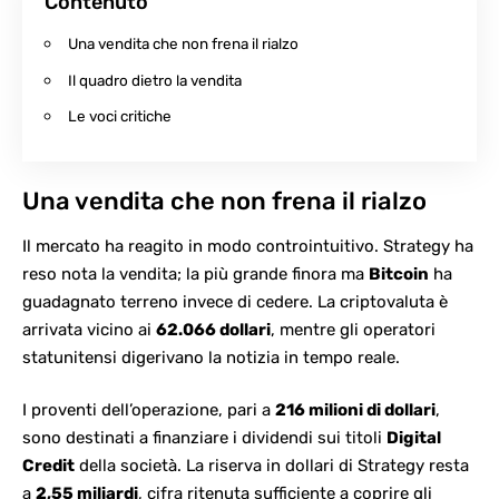
Contenuto
Una vendita che non frena il rialzo
Il quadro dietro la vendita
Le voci critiche
Una vendita che non frena il rialzo
Il mercato ha reagito in modo controintuitivo. Strategy ha
reso nota la vendita; la più grande finora ma
Bitcoin
ha
guadagnato terreno invece di cedere. La criptovaluta è
arrivata vicino ai
62.066 dollari
, mentre gli operatori
statunitensi digerivano la notizia in tempo reale.
I proventi dell’operazione, pari a
216 milioni di dollari
,
sono destinati a finanziare i dividendi sui titoli
Digital
Credit
della società. La riserva in dollari di Strategy resta
a
2,55 miliardi
, cifra ritenuta sufficiente a coprire gli