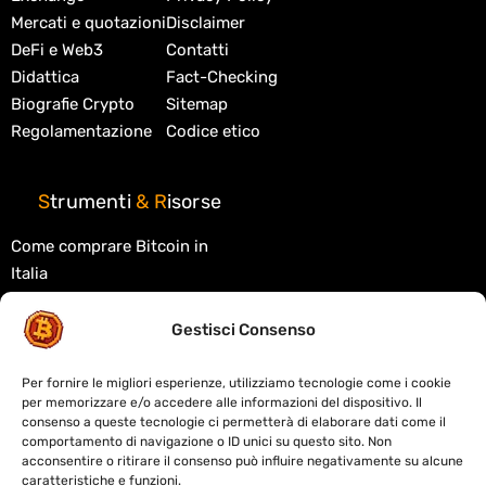
Mercati e quotazioni
Disclaimer
DeFi e Web3
Contatti
Didattica
Fact-Checking
Biografie Crypto
Sitemap
Regolamentazione
Codice etico
S
trumenti
&
R
isorse
Come comprare Bitcoin in
Italia
Migliori exchange crypto
Gestisci Consenso
Migliori wallet crypto
Tasse criptovalute in Italia
Per fornire le migliori esperienze, utilizziamo tecnologie come i cookie
per memorizzare e/o accedere alle informazioni del dispositivo. Il
Cos'è la blockchain
consenso a queste tecnologie ci permetterà di elaborare dati come il
comportamento di navigazione o ID unici su questo sito. Non
Cos'è la DeFi
acconsentire o ritirare il consenso può influire negativamente su alcune
caratteristiche e funzioni.