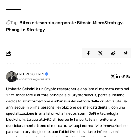
Tag:
Bitcoin tesoreria
corporate Bitcoin
MicroStrategy
Phong Le
Strategy
UMBERTO GELMINI
Fondatore e giornalista
Umberto Gelmini è un Crypto researcher e analista di mercato nato nel
1999, fondatore e autore principale di CryptoNews.it, portale Italiano
dedicato all'informazione e all'analisi del settore delle criptovalute.Da
anni segue in prima persona l'evoluzione dei mercati digitali, con una
specializzazione in analisi on-chain, ecosistemi DeFi e tecnologia
blockchain. La sua attività di ricerca lo ha portato a monitorare
quotidianamente trend di mercato, sviluppi normativi e innovazioni nel
panorama crypto globale, con l'obiettivo di tradurre informazioni