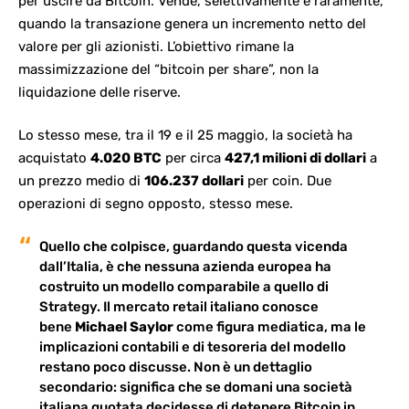
per uscire da Bitcoin. Vende, selettivamente e raramente,
quando la transazione genera un incremento netto del
valore per gli azionisti. L’obiettivo rimane la
massimizzazione del “bitcoin per share”, non la
liquidazione delle riserve.
Lo stesso mese, tra il 19 e il 25 maggio, la società ha
acquistato
4.020 BTC
per circa
427,1 milioni di dollari
a
un prezzo medio di
106.237 dollari
per coin. Due
operazioni di segno opposto, stesso mese.
Quello che colpisce, guardando questa vicenda
dall’Italia, è che nessuna azienda europea ha
costruito un modello comparabile a quello di
Strategy. Il mercato retail italiano
conosce
bene
Michael Saylor
come figura mediatica, ma le
implicazioni contabili e di tesoreria del modello
restano poco discusse. Non è un dettaglio
secondario: significa che se domani una società
italiana quotata decidesse di detenere Bitcoin in