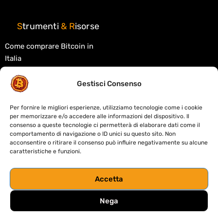
S
trumenti
&
R
isorse
Come comprare Bitcoin in
Italia
Migliori exchange crypto
Gestisci Consenso
Migliori wallet crypto
Tasse criptovalute in Italia
Per fornire le migliori esperienze, utilizziamo tecnologie come i cookie
per memorizzare e/o accedere alle informazioni del dispositivo. Il
Cos'è la blockchain
consenso a queste tecnologie ci permetterà di elaborare dati come il
comportamento di navigazione o ID unici su questo sito. Non
Cos'è la DeFi
acconsentire o ritirare il consenso può influire negativamente su alcune
caratteristiche e funzioni.
Migliori DEX decentralizzati
Crypto card: custodial o self-
Accetta
custody
Nega