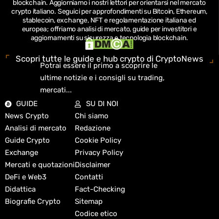
blockchain.
Aggiorniamo i nostri lettori per orientarsi nel mercato
crypto italiano.
Seguici per approfondimenti su Bitcoin, Ethereum,
stablecoin, exchange, NFT e regolamentazione italiana ed
europea; offriamo analisi di mercato, guide per investitori e
aggiornamenti su sicurezza e tecnologia blockchain.
Scopri tutte le guide e hub crypto di CryptoNews
Potrai essere il primo a scoprire le
ultime notizie e i consigli su trading,
mercati...
GUIDE
SU DI NOI
News Crypto
Chi siamo
Analisi di mercato
Redazione
Guide Crypto
Cookie Policy
Exchange
Privacy Policy
Mercati e quotazioni
Disclaimer
DeFi e Web3
Contatti
Didattica
Fact-Checking
Biografie Crypto
Sitemap
Codice etico