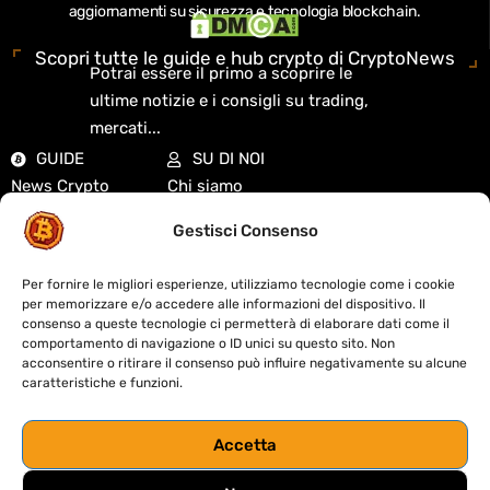
aggiornamenti su sicurezza e tecnologia blockchain.
Scopri tutte le guide e hub crypto di CryptoNews
Potrai essere il primo a scoprire le
ultime notizie e i consigli su trading,
mercati...
GUIDE
SU DI NOI
News Crypto
Chi siamo
Analisi di mercato
Redazione
Gestisci Consenso
Guide Crypto
Cookie Policy
Exchange
Privacy Policy
Per fornire le migliori esperienze, utilizziamo tecnologie come i cookie
Mercati e quotazioni
Disclaimer
per memorizzare e/o accedere alle informazioni del dispositivo. Il
DeFi e Web3
Contatti
consenso a queste tecnologie ci permetterà di elaborare dati come il
comportamento di navigazione o ID unici su questo sito. Non
Didattica
Fact-Checking
acconsentire o ritirare il consenso può influire negativamente su alcune
Biografie Crypto
Sitemap
caratteristiche e funzioni.
Regolamentazione
Codice etico
Accetta
S
trumenti
&
R
isorse