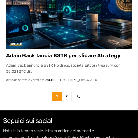
NOTIZIE
Adam Back lancia BSTR per sfidare Strategy
Adam Back annuncia BSTR Holdings, società Bitcoin treasury con
30.021 BTC di…
Articolo scritto e verificato da
UMBERTO GELMINI
01/06/2026
1
2
Seguici sui social
Notizie in tempo reale, lettura critica dei mercati e
aggiornamenti editoriali su Crypto, DeFi e Blockchain, anche