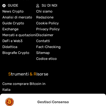
GUIDE
SU DI NOI
News Crypto
Chi siamo
Analisi di mercato
Redazione
Guide Crypto
Cookie Policy
Exchange
Privacy Policy
Mercati e quotazioni
Disclaimer
DeFi e Web3
Contatti
Didattica
Fact-Checking
Biografie Crypto
Sitemap
Codice etico
S
trumenti
&
R
isorse
Come comprare Bitcoin in
Italia
Migliori exchange crypto
Gestisci Consenso
Migliori wallet crypto