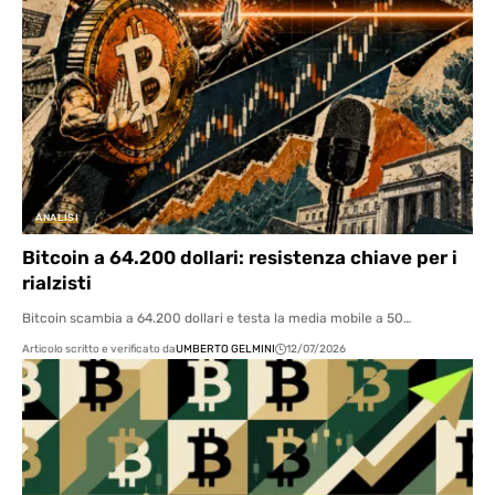
ANALISI
Bitcoin a 64.200 dollari: resistenza chiave per i
rialzisti
Bitcoin scambia a 64.200 dollari e testa la media mobile a 50…
Articolo scritto e verificato da
UMBERTO GELMINI
12/07/2026