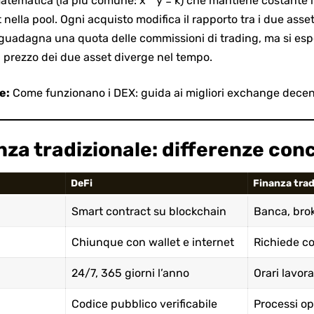
tematica (la più comune: x * y = k) che mantiene costante il
nella pool. Ogni acquisto modifica il rapporto tra i due asset
 guadagna una quota delle commissioni di trading, ma si espo
l prezzo dei due asset diverge nel tempo.
e:
Come funzionano i DEX: guida ai migliori exchange decent
anza tradizionale: differenze con
DeFi
Finanza trad
Smart contract su blockchain
Banca, brok
Chiunque con wallet e internet
Richiede c
24/7, 365 giorni l’anno
Orari lavora
Codice pubblico verificabile
Processi op