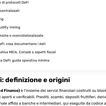
e di protocolli DeFi
entralizzati
ing
quidity mining
miche e overcollateralizzate
 DeFi: cosa documentano i dati
mativa MiCA, Consob e aspetti fiscali
la DeFi: guida operativa minima
i: definizione e origini
ed Finance)
è l’insieme dei servizi finanziari costruiti su bl
perti e verificabili. Prestiti, scambi, depositi fruttiferi, deri
onale affida a banche e intermediari, qui eseguite da codic