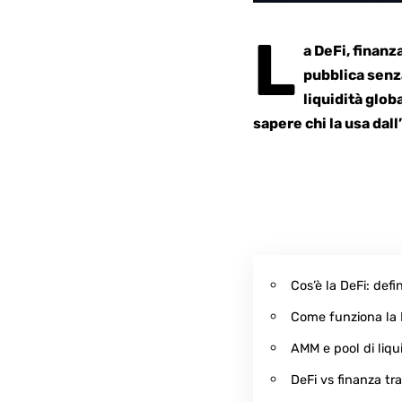
L
a DeFi, finanz
pubblica senza
liquidità glo
sapere chi la usa dall’
Cos’è la DeFi: defin
Come funziona la 
AMM e pool di liqu
DeFi vs finanza tr