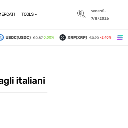
venerdì,
MERCATI
TOOLS
7/8/2026
USDC(USDC)
XRP(XRP)
Sol
0.00%
-2.40%
€0.87
€0.90
li italiani