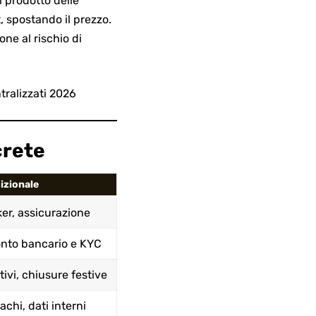
 prodotto delle
, spostando il prezzo.
ne al rischio di
ralizzati 2026
crete
izionale
er, assicurazione
onto bancario e KYC
tivi, chiusure festive
achi, dati interni