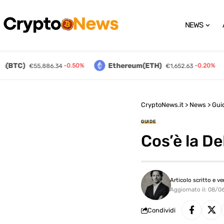
NEWS
(BTC)
Ethereum(ETH)
-0.50%
-0.20%
€55,886.34
€1,652.63
CryptoNews.it
>
News
>
Gui
GUIDE
Cos’è la De
Articolo scritto e ve
Aggiornato il: 08/
Condividi