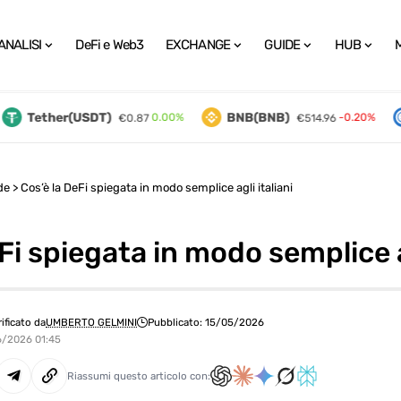
ANALISI
DeFi e Web3
EXCHANGE
GUIDE
HUB
Tether(USDT)
BNB(BNB)
0.00%
-0.20%
€0.87
€514.96
de
>
Cos’è la DeFi spiegata in modo semplice agli italiani
Fi spiegata in modo semplice ag
rificato da
UMBERTO GELMINI
Pubblicato: 15/05/2026
06/2026 01:45
Riassumi questo articolo con: