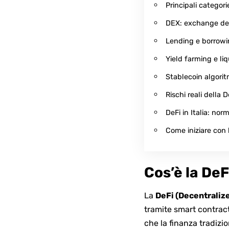
Principali categori
DEX: exchange dec
Lending e borrow
Yield farming e li
Stablecoin algorit
Rischi reali della
DeFi in Italia: nor
Come iniziare con 
Cos’è la DeF
La
DeFi (Decentraliz
tramite smart contract a
che la finanza tradizi