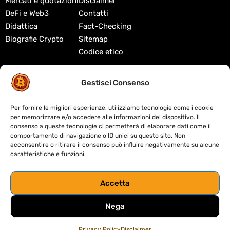
Mercati e quotazioni
Disclaimer
DeFi e Web3
Contatti
Didattica
Fact-Checking
Biografie Crypto
Sitemap
Codice etico
Gestisci Consenso
S
trumenti
&
R
isorse
Come comprare Bitcoin in
Per fornire le migliori esperienze, utilizziamo tecnologie come i cookie
per memorizzare e/o accedere alle informazioni del dispositivo. Il
Italia
consenso a queste tecnologie ci permetterà di elaborare dati come il
comportamento di navigazione o ID unici su questo sito. Non
Migliori exchange crypto
acconsentire o ritirare il consenso può influire negativamente su alcune
Migliori wallet crypto
caratteristiche e funzioni.
Tasse criptovalute in Italia
Accetta
Cos'è la blockchain
Nega
Cos'è la DeFi
Migliori DEX decentralizzati
Privacy Policy
Disclaimer