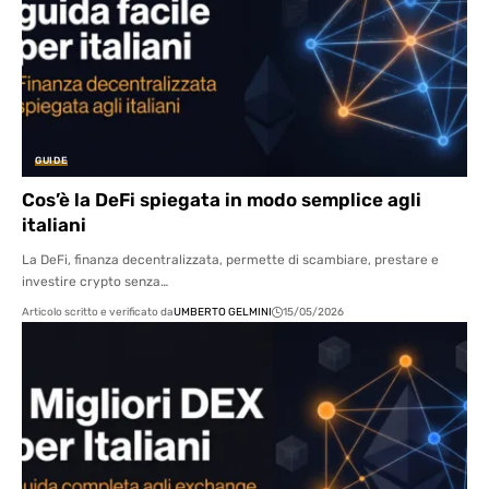
GUIDE
Cos’è la DeFi spiegata in modo semplice agli
italiani
La DeFi, finanza decentralizzata, permette di scambiare, prestare e
investire crypto senza…
Articolo scritto e verificato da
UMBERTO GELMINI
15/05/2026