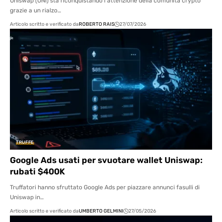
Uniswap (UNI) sta riconquistando l'attenzione della comunità crypto
grazie a un rialzo…
Articolo scritto e verificato da
ROBERTO RAIS
27/07/2026
TRUFFE
Google Ads usati per svuotare wallet Uniswap:
rubati $400K
Truffatori hanno sfruttato Google Ads per piazzare annunci fasulli di
Uniswap in…
Articolo scritto e verificato da
UMBERTO GELMINI
27/05/2026