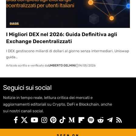
GUIDE
I Migliori DEX nel 2026: Guida Definitiva agli
Exchange Decentralizzati
I DEX gestiscono miliardi di dollari al giorno senza intermediari. Uniswap
guida…
Articolo scritto e verificato da
UMBERTO GELMINI
14/05/2026
Seguici sui social
Notizie in tempo reale, lettura critica dei mercati e
aggiornamenti editoriali su Crypto, DeFi e Blockchain, anche
sui nostri canali social.
SEEN ON