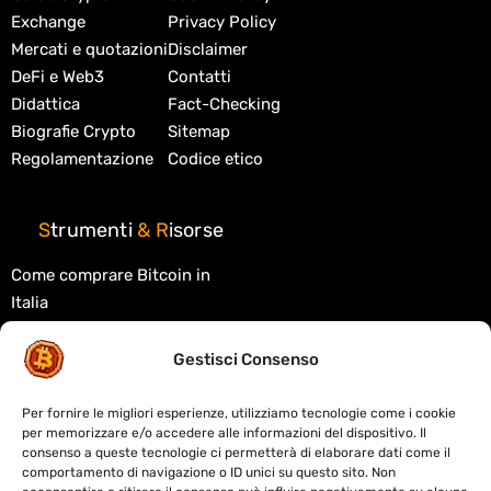
Exchange
Privacy Policy
Mercati e quotazioni
Disclaimer
DeFi e Web3
Contatti
Didattica
Fact-Checking
Biografie Crypto
Sitemap
Regolamentazione
Codice etico
S
trumenti
&
R
isorse
Come comprare Bitcoin in
Italia
Migliori exchange crypto
Gestisci Consenso
Migliori wallet crypto
Tasse criptovalute in Italia
Per fornire le migliori esperienze, utilizziamo tecnologie come i cookie
per memorizzare e/o accedere alle informazioni del dispositivo. Il
Cos'è la blockchain
consenso a queste tecnologie ci permetterà di elaborare dati come il
comportamento di navigazione o ID unici su questo sito. Non
Cos'è la DeFi