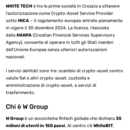
WHITE TECH
è tra le prime società in Croazia a ottenere
l’autorizzazione come Crypto-Asset Service
Provider
sotto
MiCA
– il regolamento europeo entrato pienamente
in vigore il 30 dicembre 2024. La licenza, rilasciata
dalla
HANFA
(
Croatian Financial Services Supervisory
Agency
), consente di operare in tutti gli Stati membri
dell’Unione Europea senza ulteriori autorizzazioni
nazionali.
I servizi abilitati sono tre: scambio di crypto-asset contro
valute fiat e altri crypto-asset, custodia e
amministrazione di
crypto-asset
, e servizi di
trasferimento.
Chi è W Group
W Group
è un ecosistema fintech globale che dichiara
35
milioni di utenti in 150 paesi
. Al centro c’è
WhiteBIT
,