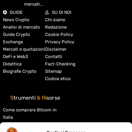
mercati...
GUIDE
SU DI NOI
News Crypto
Chi siamo
Analisi di mercato
Redazione
Guide Crypto
Cookie Policy
Exchange
Privacy Policy
Mercati e quotazioni
Disclaimer
DeFi e Web3
Contatti
Didattica
Fact-Checking
Biografie Crypto
Sitemap
Codice etico
S
trumenti
&
R
isorse
Come comprare Bitcoin in
Italia
Migliori exchange crypto