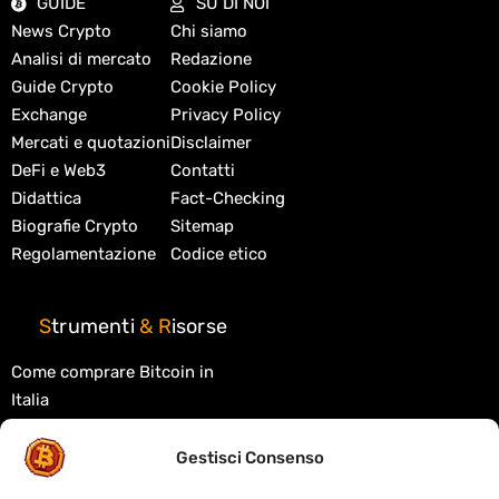
GUIDE
SU DI NOI
News Crypto
Chi siamo
Analisi di mercato
Redazione
Guide Crypto
Cookie Policy
Exchange
Privacy Policy
Mercati e quotazioni
Disclaimer
DeFi e Web3
Contatti
Didattica
Fact-Checking
Biografie Crypto
Sitemap
Regolamentazione
Codice etico
S
trumenti
&
R
isorse
Come comprare Bitcoin in
Italia
Migliori exchange crypto
Gestisci Consenso
Migliori wallet crypto