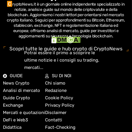
C
ryptoNews.it è un giornale online indipendente specializzato in
notizie, analisi e guide sul mondo delle criptovalute e della
blockchain.
Aggiorniamo i nostri lettori per orientarsi nel mercato
crypto italiano.
Seguici per approfondimenti su Bitcoin, Ethereum,
stablecoin, exchange, NFT e regolamentazione italiana ed
europea; offriamo analisi di mercato, guide per investitori e
aggiornamenti su sicurezza e tecnologia blockchain.
Scopri tutte le guide e hub crypto di CryptoNews
Potrai essere il primo a scoprire le
ultime notizie e i consigli su trading,
mercati...
GUIDE
SU DI NOI
News Crypto
Chi siamo
Analisi di mercato
Redazione
Guide Crypto
Cookie Policy
Exchange
Privacy Policy
Mercati e quotazioni
Disclaimer
DeFi e Web3
Contatti
Didattica
Fact-Checking