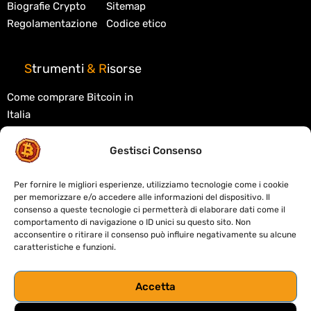
Biografie Crypto
Sitemap
Regolamentazione
Codice etico
S
trumenti
&
R
isorse
Come comprare Bitcoin in
Italia
Migliori exchange crypto
Gestisci Consenso
Migliori wallet crypto
Tasse criptovalute in Italia
Per fornire le migliori esperienze, utilizziamo tecnologie come i cookie
per memorizzare e/o accedere alle informazioni del dispositivo. Il
Cos'è la blockchain
consenso a queste tecnologie ci permetterà di elaborare dati come il
comportamento di navigazione o ID unici su questo sito. Non
Cos'è la DeFi
acconsentire o ritirare il consenso può influire negativamente su alcune
caratteristiche e funzioni.
Migliori DEX decentralizzati
Crypto card: custodial o self-
Accetta
custody