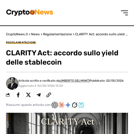
CryptoNews.it
>
News
>
Regolamentazione
>
CLARITY Act: accordo sullo yield delle stablecoin
REGOLAMENTAZIONE
CLARITY Act: accordo sullo yield
delle stablecoin
Articolo scritto e verificato da
UMBERTO GELMINI
Pubblicato: 02/05/2026
Aggiornato il: 02/05/2026 13:20
Riassumi questo articolo con: