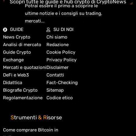
Scopri tutte le guide e hub crypto di CryptoNews
Potrai essere il primo a scoprire le
ultime notizie e i consigli su trading,
mercati...
GUIDE
SU DI NOI
News Crypto
Chi siamo
Analisi di mercato
Redazione
Guide Crypto
Cookie Policy
Exchange
Privacy Policy
Mercati e quotazioni
Disclaimer
DeFi e Web3
Contatti
Didattica
Fact-Checking
Biografie Crypto
Sitemap
Regolamentazione
Codice etico
S
trumenti
&
R
isorse
Come comprare Bitcoin in