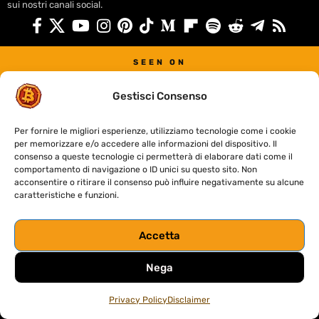
sui nostri canali social.
SEEN ON
Gestisci Consenso
Per fornire le migliori esperienze, utilizziamo tecnologie come i cookie
per memorizzare e/o accedere alle informazioni del dispositivo. Il
C
ryptoNews.it è un giornale online indipendente specializzato in
consenso a queste tecnologie ci permetterà di elaborare dati come il
notizie, analisi e guide sul mondo delle criptovalute e della
comportamento di navigazione o ID unici su questo sito. Non
blockchain.
Aggiorniamo i nostri lettori per orientarsi nel mercato
acconsentire o ritirare il consenso può influire negativamente su alcune
crypto italiano.
Seguici per approfondimenti su Bitcoin, Ethereum,
caratteristiche e funzioni.
stablecoin, exchange, NFT e regolamentazione italiana ed
europea; offriamo analisi di mercato, guide per investitori e
aggiornamenti su sicurezza e tecnologia blockchain.
Accetta
Scopri tutte le guide e hub crypto di CryptoNews
Nega
Potrai essere il primo a scoprire le
ultime notizie e i consigli su trading,
Privacy Policy
Disclaimer
mercati...