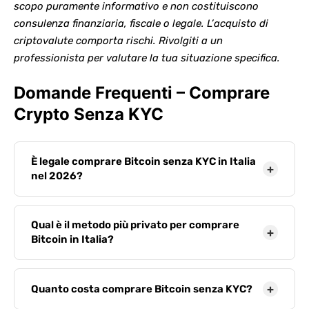
scopo puramente informativo e non costituiscono
consulenza finanziaria, fiscale o legale. L’acquisto di
criptovalute comporta rischi. Rivolgiti a un
professionista per valutare la tua situazione specifica.
Domande Frequenti – Comprare
Crypto Senza KYC
È legale comprare Bitcoin senza KYC in Italia
+
nel 2026?
Sì, acquistare Bitcoin tramite metodi P2P, voucher
o ATM senza KYC formale
non è illegale in sé
.
Qual è il metodo più privato per comprare
+
L’obbligo legale riguarda la dichiarazione fiscale:
Bitcoin in Italia?
ogni cripto detenuta va dichiarata nel
Quadro W
, e
Bisq
è la soluzione con il più alto profilo di privacy:
ogni plusvalenza va tassata. Il mancato
nessun account, nessun server centralizzato,
rete
adempimento fiscale è il comportamento illegale,
Quanto costa comprare Bitcoin senza KYC?
+
Tor integrata
. Richiede però competenza tecnica
non il metodo di acquisto. (
Fonte: Agenzia delle