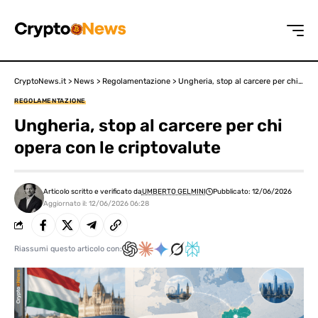
CryptoNews.it
>
News
>
Regolamentazione
>
Ungheria, stop al carcere per chi opera con le criptovalute
REGOLAMENTAZIONE
Ungheria, stop al carcere per chi
opera con le criptovalute
Articolo scritto e verificato da
UMBERTO GELMINI
Pubblicato: 12/06/2026
Aggiornato il: 12/06/2026 06:28
Riassumi questo articolo con: