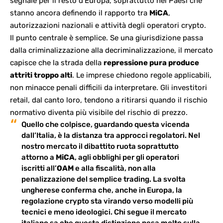
segnale per il resto d’Europa, soprattutto nei Paesi che
stanno ancora definendo il rapporto tra
MiCA
,
autorizzazioni nazionali e attività degli operatori crypto.
Il punto centrale è semplice. Se una giurisdizione passa
dalla criminalizzazione alla decriminalizzazione, il mercato
capisce che la strada della
repressione pura produce
attriti troppo alti
. Le imprese chiedono regole applicabili,
non minacce penali difficili da interpretare. Gli investitori
retail, dal canto loro, tendono a ritirarsi quando il rischio
normativo diventa più visibile del rischio di prezzo.
Quello che colpisce, guardando questa vicenda
dall’Italia, è la distanza tra approcci regolatori. Nel
nostro mercato il dibattito ruota soprattutto
attorno a
MiCA
, agli obblighi per gli operatori
iscritti all’
OAM
e alla fiscalità, non alla
penalizzazione del semplice trading. La svolta
ungherese conferma che, anche in Europa, la
regolazione crypto
sta virando verso modelli più
tecnici e meno ideologici. Chi segue il mercato