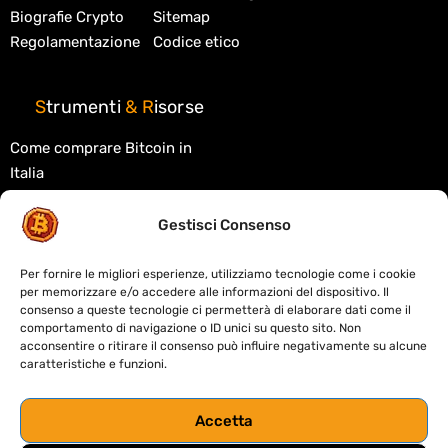
Biografie Crypto
Sitemap
Regolamentazione
Codice etico
S
trumenti
&
R
isorse
Come comprare Bitcoin in
Italia
Migliori exchange crypto
Gestisci Consenso
Migliori wallet crypto
Tasse criptovalute in Italia
Per fornire le migliori esperienze, utilizziamo tecnologie come i cookie
per memorizzare e/o accedere alle informazioni del dispositivo. Il
Cos'è la blockchain
consenso a queste tecnologie ci permetterà di elaborare dati come il
comportamento di navigazione o ID unici su questo sito. Non
Cos'è la DeFi
acconsentire o ritirare il consenso può influire negativamente su alcune
caratteristiche e funzioni.
Migliori DEX decentralizzati
Crypto card: custodial o self-
Accetta
custody