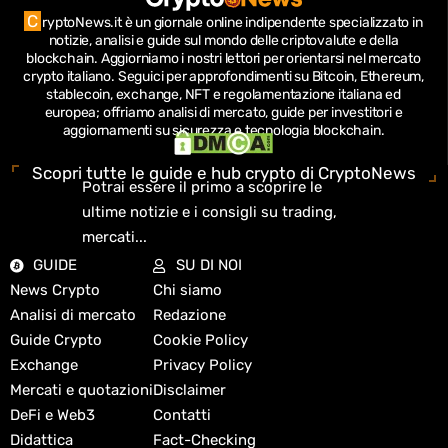
C
ryptoNews.it è un giornale online indipendente specializzato in
notizie, analisi e guide sul mondo delle criptovalute e della
blockchain.
Aggiorniamo i nostri lettori per orientarsi nel mercato
crypto italiano.
Seguici per approfondimenti su Bitcoin, Ethereum,
stablecoin, exchange, NFT e regolamentazione italiana ed
europea; offriamo analisi di mercato, guide per investitori e
aggiornamenti su sicurezza e tecnologia blockchain.
Scopri tutte le guide e hub crypto di CryptoNews
Potrai essere il primo a scoprire le
ultime notizie e i consigli su trading,
mercati...
GUIDE
SU DI NOI
News Crypto
Chi siamo
Analisi di mercato
Redazione
Guide Crypto
Cookie Policy
Exchange
Privacy Policy
Mercati e quotazioni
Disclaimer
DeFi e Web3
Contatti
Didattica
Fact-Checking