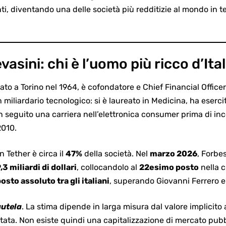
, diventando una delle società più redditizie al mondo in ter
asini: chi è l’uomo più ricco d’Ital
nato a Torino nel 1964
, è cofondatore e Chief Financial Office
n miliardario tecnologico: si è laureato in Medicina, ha eser
in seguito una carriera nell’elettronica consumer prima di inc
2010.
n Tether è circa il
47%
della società. Nel
marzo 2026
, Forbes
,3 miliardi di dollari
, collocandolo al
22esimo posto
nella c
osto assoluto tra gli italiani
, superando Giovanni Ferrero 
autela
. La stima dipende in larga misura dal valore implicito 
ata. Non esiste quindi una capitalizzazione di mercato pubbl