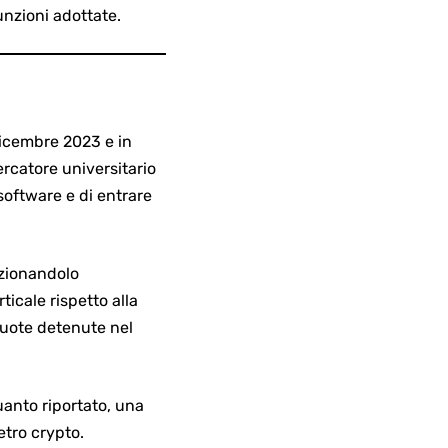
unzioni adottate.
icembre 2023 e in
cercatore universitario
software e di entrare
izionandolo
rticale rispetto alla
 quote detenute nel
uanto riportato, una
metro crypto.