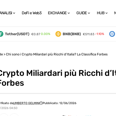
ANALISI
DeFi e Web3
EXCHANGE
GUIDE
HUB
Tether(USDT)
BNB(BNB)
U
0.00%
-1.10%
€0.87
€511.83
de
>
Chi sono i Crypto Miliardari più Ricchi d’Italia? La Classifica Forbes
Crypto Miliardari più Ricchi d’I
 Forbes
rificato da
UMBERTO GELMINI
Pubblicato: 12/06/2026
6/2026 04:50