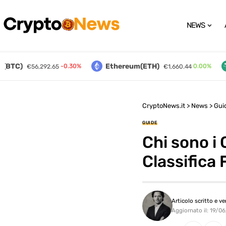
NEWS
BTC)
Ethereum(ETH)
-0.30%
0.00%
€56,292.65
€1,660.44
CryptoNews.it
>
News
>
Gui
GUIDE
Chi sono i 
Classifica
Articolo scritto e ve
Aggiornato il: 19/0