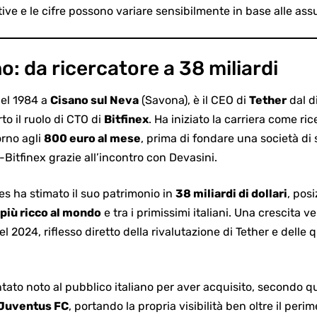
e e le cifre possono variare sensibilmente in base alle ass
o: da ricercatore a 38 miliardi
nel 1984
a
Cisano sul Neva
(Savona), è il CEO di
Tether
dal d
o il ruolo di CTO di
Bitfinex
. Ha iniziato la carriera come ri
orno agli
800 euro al mese
, prima di fondare una società di 
-Bitfinex grazie all’incontro con Devasini.
es ha stimato il suo patrimonio in
38 miliardi di dollari
, pos
iù ricco al mondo
e tra i primissimi italiani. Una crescita ve
l 2024, riflesso diretto della rivalutazione di Tether e delle
ato noto al pubblico italiano per aver acquisito, secondo q
 Juventus FC
, portando la propria visibilità ben oltre il peri