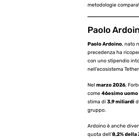
metodologie comparativ
Paolo Ardoin
Paolo Ardoino
, nato 
precedenza ha ricopert
con uno stipendio int
nell’ecosistema Tether
Nel
marzo 2026
, Forb
come
46esimo uomo p
stima di
3,9 miliardi
de
gruppo.
Ardoino è anche divent
quota dell’
8,2% della