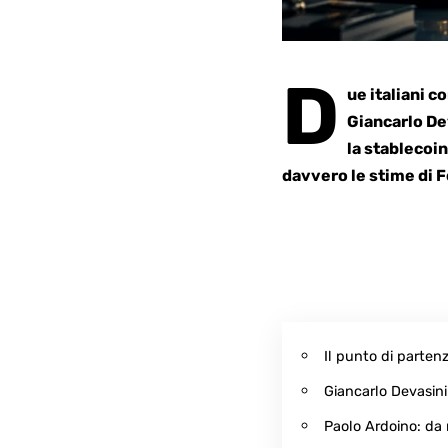
D
ue italiani c
Giancarlo De
la stablecoi
davvero le stime di 
Il punto di parten
Giancarlo Devasini:
Paolo Ardoino: da r