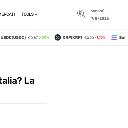
venerdì,
MERCATI
TOOLS
7/8/2026
SDC(USDC)
XRP(XRP)
Solana
0.00%
-1.70%
€0.87
€0.90
talia? La