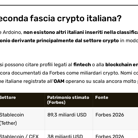
econda fascia crypto italiana?
 e Ardoino,
non esistono altri italiani inseriti nella classifi
monio derivante principalmente dal settore crypto
in modo 
si possono citare profili legati al
fintech
o
alla
blockchain
en
ncora documentati da Forbes come miliardari crypto. Nomi co
e italiane registrate all’
OAM
operano su scala ancora molto p
Settore
Patrimonio stimato
Fonte
(Forbes)
Stablecoin
89,3 miliardi USD
Forbes 2026
(Tether)
Stablecoin / CEX
38 miliardi USD
Forbes 2026