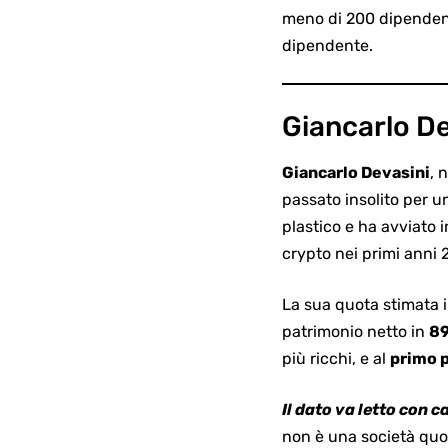
meno di 200 dipendenti
dipendente.
Giancarlo Dev
Giancarlo Devasini
, 
passato insolito per u
plastico e ha avviato 
crypto nei primi anni 
La sua quota stimata i
patrimonio netto in
89
più ricchi, e al
primo p
Il dato va letto con c
non è una società quot