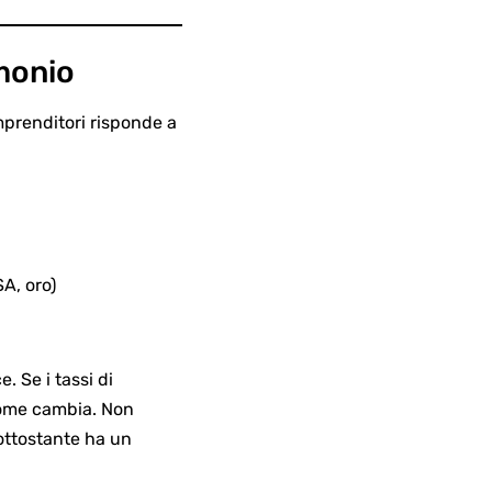
monio
imprenditori risponde a
SA, oro)
e. Se i tassi di
 nome cambia. Non
ottostante ha un