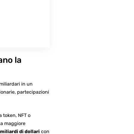
ano la
miliardari in un
ionarie, partecipazioni
a token, NFT o
 la maggiore
miliardi di dollari
con