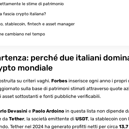
ettamente le stime di patrimonio
 fascia crypto italiana?
pto, stablecoin, fintech e asset manager
iche cambiano nel tempo
partenza: perché due italiani domin
rypto mondiale
struita su criteri vaghi.
Forbes
inserisce ogni anno i propri 
ggiornato sulla base di patrimoni stimati attraverso quote az
i asset sottostanti e fonti pubbliche verificabili.
rlo Devasini
e
Paolo Ardoino
in questa lista non dipende d
e da
Tether
, la società emittente di
USDT
, la stablecoin con
ndo. Tether nel 2024 ha generato profitti netti per circa
13,7 