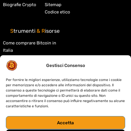
Biografie Crypto
Sitemap
Codice etico
S
trumenti
&
R
isorse
Come comprare Bitcoin in
Italia
Migliori exchange crypto
Gestisci Consenso
Migliori wallet crypto
Tasse criptovalute in Italia
Per fornire le migliori esperienze, utilizziamo tecnologie come i cookie
per memorizzare e/o accedere alle informazioni del dispositivo. Il
Cos'è la blockchain
consenso a queste tecnologie ci permetterà di elaborare dati come il
comportamento di navigazione o ID unici su questo sito. Non
Cos'è la DeFi
acconsentire o ritirare il consenso può influire negativamente su alcune
caratteristiche e funzioni.
Migliori DEX decentralizzati
Crypto card: custodial o self-
Accetta
custody