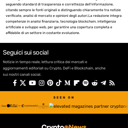
seguendo standard di trasparenza e correttezza dell'informazione,
citando sempre le fonti originali e distinguendo chiaramente tra notizie
verificate, analisi di mercato e opinioni degli autori.La redazione integra
competenze in analisi finanziaria, tecnologia blockchain, intelligenza
artificiale e sviluppo web, per garantire una copertura completa e
affidabile di un settore in costante evoluzione.
Seguici sui social
Notizie in tempo reale, lettura critica dei mercati e
aggiornamenti editoriali su Crypto, DeFi e Blockchain, anche
sui nostri canali social.
SEEN ON