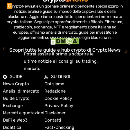
C
ryptoNews.it è un giornale online indipendente specializzato in
notizie, analisi e guide sul mondo delle criptovalute e della
blockchain.
Aggiorniamo i nostri lettori per orientarsi nel mercato
crypto italiano.
Seguici per approfondimenti su Bitcoin, Ethereum,
stablecoin, exchange, NFT e regolamentazione italiana ed
europea; offriamo analisi di mercato, guide per investitori e
aggiornamenti su sicurezza e tecnologia blockchain.
Scopri tutte le guide e hub crypto di CryptoNews
Potrai essere il primo a scoprire le
ultime notizie e i consigli su trading,
mercati...
GUIDE
SU DI NOI
News Crypto
Chi siamo
Analisi di mercato
Redazione
Guide Crypto
Cookie Policy
Exchange
Privacy Policy
Mercati e quotazioni
Disclaimer
DeFi e Web3
Contatti
Didattica
Fact-Checking