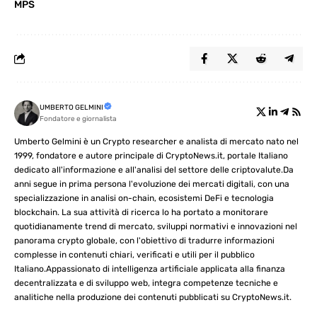
MPS
UMBERTO GELMINI
Fondatore e giornalista
Umberto Gelmini è un Crypto researcher e analista di mercato nato nel
1999, fondatore e autore principale di CryptoNews.it, portale Italiano
dedicato all'informazione e all'analisi del settore delle criptovalute.Da
anni segue in prima persona l'evoluzione dei mercati digitali, con una
specializzazione in analisi on-chain, ecosistemi DeFi e tecnologia
blockchain. La sua attività di ricerca lo ha portato a monitorare
quotidianamente trend di mercato, sviluppi normativi e innovazioni nel
panorama crypto globale, con l'obiettivo di tradurre informazioni
complesse in contenuti chiari, verificati e utili per il pubblico
Italiano.Appassionato di intelligenza artificiale applicata alla finanza
decentralizzata e di sviluppo web, integra competenze tecniche e
analitiche nella produzione dei contenuti pubblicati su CryptoNews.it.