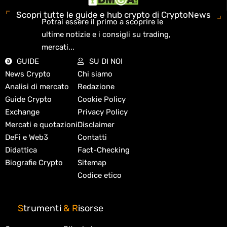
Scopri tutte le guide e hub crypto di CryptoNews
Potrai essere il primo a scoprire le
ultime notizie e i consigli su trading,
mercati...
GUIDE
SU DI NOI
News Crypto
Chi siamo
Analisi di mercato
Redazione
Guide Crypto
Cookie Policy
Exchange
Privacy Policy
Mercati e quotazioni
Disclaimer
DeFi e Web3
Contatti
Didattica
Fact-Checking
Biografie Crypto
Sitemap
Codice etico
S
trumenti
&
R
isorse