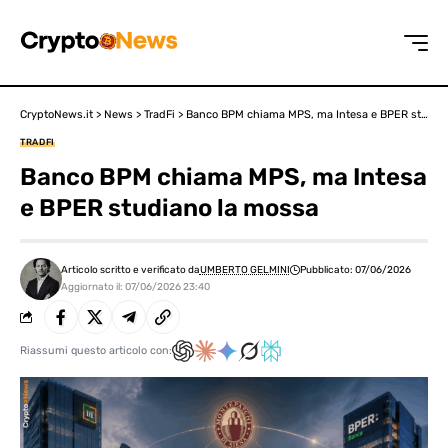
CryptoNews.it
>
News
>
TradFi
>
Banco BPM chiama MPS, ma Intesa e BPER studiano la mossa
TRADFI
Banco BPM chiama MPS, ma Intesa
e BPER studiano la mossa
Articolo scritto e verificato da
UMBERTO GELMINI
Pubblicato: 07/06/2026
Aggiornato il: 07/06/2026 23:40
Riassumi questo articolo con: