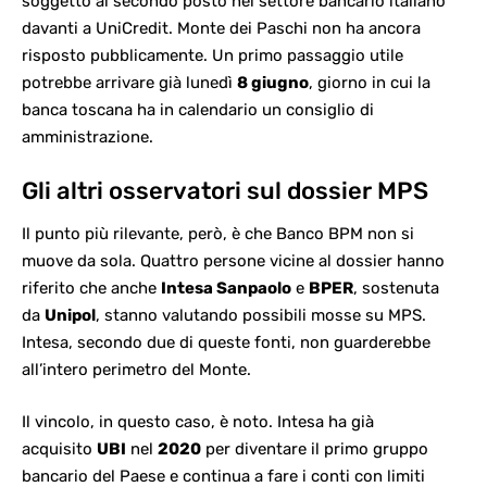
soggetto al secondo posto nel settore bancario italiano
davanti a UniCredit.
Monte dei Paschi
non ha ancora
risposto pubblicamente. Un primo passaggio utile
potrebbe arrivare già lunedì
8 giugno
, giorno in cui la
banca toscana ha in calendario un consiglio di
amministrazione.
Gli altri osservatori sul dossier MPS
Il punto più rilevante, però, è che Banco BPM non si
muove da sola. Quattro persone vicine al dossier hanno
riferito che anche
Intesa Sanpaolo
e
BPER
, sostenuta
da
Unipol
, stanno valutando possibili mosse su MPS.
Intesa, secondo due di queste fonti, non guarderebbe
all’intero perimetro del Monte.
Il vincolo, in questo caso, è noto. Intesa ha già
acquisito
UBI
nel
2020
per diventare il primo gruppo
bancario del Paese e continua a fare i conti con limiti