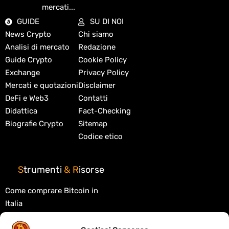
mercati...
GUIDE
SU DI NOI
News Crypto
Chi siamo
Analisi di mercato
Redazione
Guide Crypto
Cookie Policy
Exchange
Privacy Policy
Mercati e quotazioni
Disclaimer
DeFi e Web3
Contatti
Didattica
Fact-Checking
Biografie Crypto
Sitemap
Codice etico
S
trumenti
&
R
isorse
Come comprare Bitcoin in
Italia
Migliori exchange crypto