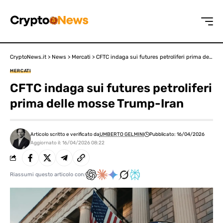
CryptoNews.it
>
News
>
Mercati
>
CFTC indaga sui futures petroliferi prima delle mosse Trump-Iran
MERCATI
CFTC indaga sui futures petroliferi
prima delle mosse Trump-Iran
Articolo scritto e verificato da
UMBERTO GELMINI
Pubblicato: 16/04/2026
Aggiornato il: 16/04/2026 08:22
Riassumi questo articolo con: