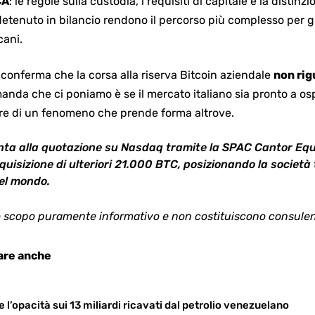
CA
: le regole sulla custodia, i requisiti di capitale e la distin
etenuto in bilancio rendono il percorso più complesso per gl
cani.
conferma che la corsa alla riserva Bitcoin aziendale
non rig
anda che ci poniamo è se il mercato italiano sia pronto a ospi
ore di un fenomeno che prende forma altrove.
ta alla quotazione su Nasdaq tramite la SPAC Cantor Equit
uisizione di ulteriori 21.000 BTC, posizionando la società t
el mondo.
 scopo puramente informativo e non costituiscono consulenz
are anche
 l’opacità sui 13 miliardi ricavati dal petrolio venezuelano