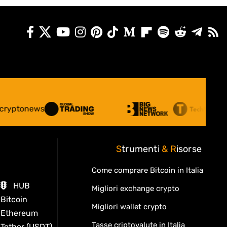
S
trumenti
&
R
isorse
Come comprare Bitcoin in Italia
HUB
Migliori exchange crypto
Bitcoin
Migliori wallet crypto
Ethereum
Tasse criptovalute in Italia
Tether (USDT)