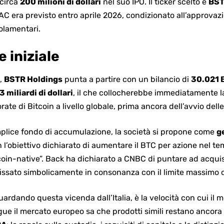
 circa
200 milioni di dollari
nel suo IPO. Il ticker scelto è
BS
C era previsto entro aprile 2026, condizionato all’approvazio
golamentari.
 iniziale
o,
BSTR Holdings
punta a partire con un bilancio di
30.021 
3 miliardi di dollari
, il che collocherebbe immediatamente la 
ate di Bitcoin a livello globale, prima ancora dell’avvio dell
mplice fondo di accumulazione, la società si propone come
g
n l’obiettivo dichiarato di aumentare il BTC per azione nel t
tcoin-native”. Back ha dichiarato a CNBC di puntare ad acquis
fissato simbolicamente in consonanza con il limite massimo d
 guardando
questa vicenda dall’Italia
, è la velocità con cui il 
gue il mercato europeo sa che prodotti simili restano ancora