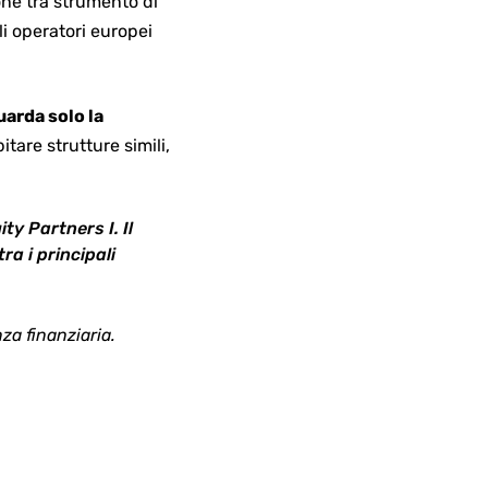
zione tra strumento di
i operatori europei
uarda solo la
tare strutture simili,
y Partners I. Il
ra i principali
a finanziaria.