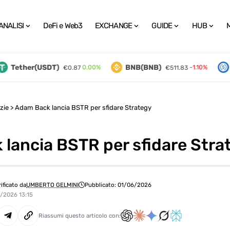
ANALISI
DeFi e Web3
EXCHANGE
GUIDE
HUB
Tether(USDT)
BNB(BNB)
U
0.00%
-1.10%
€0.87
€511.83
zie
>
Adam Back lancia BSTR per sfidare Strategy
lancia BSTR per sfidare Stra
rificato da
UMBERTO GELMINI
Pubblicato: 01/06/2026
6/2026 13:15
Riassumi questo articolo con: