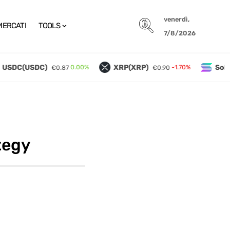
venerdì,
MERCATI
TOOLS
7/8/2026
SDC(USDC)
XRP(XRP)
Solan
0.00%
-1.70%
€0.87
€0.90
tegy