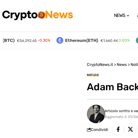
NEWS
(BTC)
Ethereum(ETH)
-0.30%
0.00%
€56,292.65
€1,660.44
CryptoNews.it
>
News
>
Noti
NOTIZIE
Adam Back 
Articolo scritto e ve
Aggiornato il: 01/0
Condividi