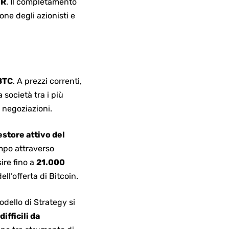
TR
. Il completamento
ne degli azionisti e
BTC
. A prezzi correnti,
società tra i più
e negoziazioni.
estore attivo del
empo attraverso
ire fino a
21.000
ell’offerta di
Bitcoin
.
modello di Strategy si
difficili da