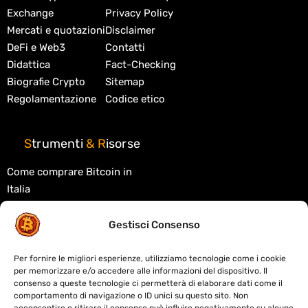
Exchange
Privacy Policy
Mercati e quotazioni
Disclaimer
DeFi e Web3
Contatti
Didattica
Fact-Checking
Biografie Crypto
Sitemap
Regolamentazione
Codice etico
S
trumenti
&
R
isorse
Come comprare Bitcoin in
Italia
Migliori exchange crypto
Gestisci Consenso
Migliori wallet crypto
Tasse criptovalute in Italia
Per fornire le migliori esperienze, utilizziamo tecnologie come i cookie
per memorizzare e/o accedere alle informazioni del dispositivo. Il
Cos'è la blockchain
consenso a queste tecnologie ci permetterà di elaborare dati come il
comportamento di navigazione o ID unici su questo sito. Non
Cos'è la DeFi