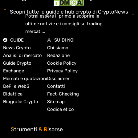
Scopri tutte le guide e hub crypto di CryptoNews
Potrai essere il primo a scoprire le
ultime notizie e i consigli su trading,
mercati...
GUIDE
SU DI NOI
News Crypto
Chi siamo
Analisi di mercato
Redazione
Guide Crypto
Cookie Policy
Exchange
Privacy Policy
Mercati e quotazioni
Disclaimer
DeFi e Web3
Contatti
Didattica
Fact-Checking
Biografie Crypto
Sitemap
Codice etico
S
trumenti
&
R
isorse