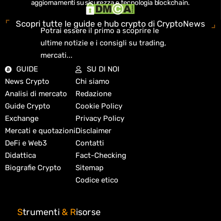
aggiornamenti su sicurezza e tecnologia blockchain.
Scopri tutte le guide e hub crypto di CryptoNews
Potrai essere il primo a scoprire le
ultime notizie e i consigli su trading,
mercati...
GUIDE
SU DI NOI
News Crypto
Chi siamo
Analisi di mercato
Redazione
Guide Crypto
Cookie Policy
Exchange
Privacy Policy
Mercati e quotazioni
Disclaimer
DeFi e Web3
Contatti
Didattica
Fact-Checking
Biografie Crypto
Sitemap
Codice etico
S
trumenti
&
R
isorse