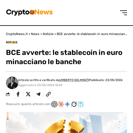
CryptoNews.it
>
News
>
Notizie
>
BCE avverte: le stablecoin in euro minacciano le banche
NOTIZIE
BCE avverte: le stablecoin in euro
minacciano le banche
Articolo scritto e verificato da
UMBERTO GELMINI
Pubblicato: 23/05/2026
Aggiornato il: 23/05/2026 10:53
Riassumi questo articolo con: