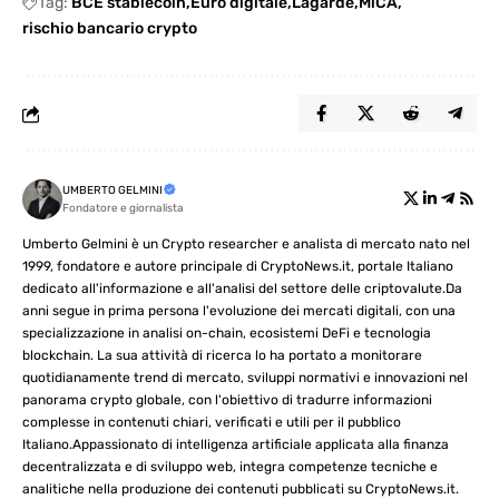
Tag:
BCE stablecoin
Euro digitale
Lagarde
MiCA
rischio bancario crypto
UMBERTO GELMINI
Fondatore e giornalista
Umberto Gelmini è un Crypto researcher e analista di mercato nato nel
1999, fondatore e autore principale di CryptoNews.it, portale Italiano
dedicato all'informazione e all'analisi del settore delle criptovalute.Da
anni segue in prima persona l'evoluzione dei mercati digitali, con una
specializzazione in analisi on-chain, ecosistemi DeFi e tecnologia
blockchain. La sua attività di ricerca lo ha portato a monitorare
quotidianamente trend di mercato, sviluppi normativi e innovazioni nel
panorama crypto globale, con l'obiettivo di tradurre informazioni
complesse in contenuti chiari, verificati e utili per il pubblico
Italiano.Appassionato di intelligenza artificiale applicata alla finanza
decentralizzata e di sviluppo web, integra competenze tecniche e
analitiche nella produzione dei contenuti pubblicati su CryptoNews.it.