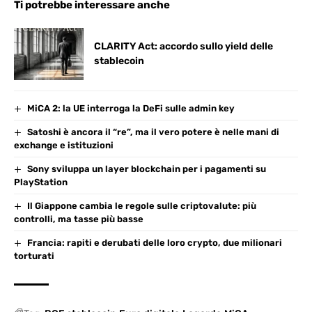
Ti potrebbe interessare anche
CLARITY Act: accordo sullo yield delle
stablecoin
MiCA 2: la UE interroga la DeFi sulle admin key
Satoshi è ancora il “re”, ma il vero potere è nelle mani di
exchange e istituzioni
Sony sviluppa un layer blockchain per i pagamenti su
PlayStation
Il Giappone cambia le regole sulle criptovalute: più
controlli, ma tasse più basse
Francia: rapiti e derubati delle loro crypto, due milionari
torturati