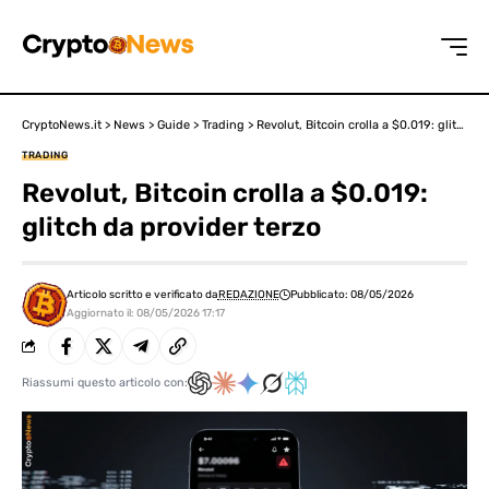
CryptoNews.it
>
News
>
Guide
>
Trading
>
Revolut, Bitcoin crolla a $0.019: glitch da provider terzo
TRADING
Revolut, Bitcoin crolla a $0.019:
glitch da provider terzo
Articolo scritto e verificato da
REDAZIONE
Pubblicato: 08/05/2026
Aggiornato il: 08/05/2026 17:17
Riassumi questo articolo con: