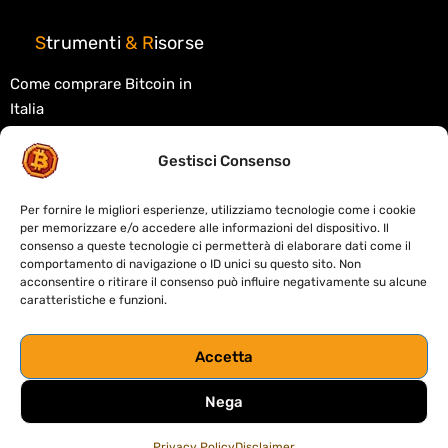
S
trumenti
&
R
isorse
Come comprare Bitcoin in
Italia
Migliori exchange crypto
Gestisci Consenso
Migliori wallet crypto
Tasse criptovalute in Italia
Per fornire le migliori esperienze, utilizziamo tecnologie come i cookie
per memorizzare e/o accedere alle informazioni del dispositivo. Il
Cos'è la blockchain
consenso a queste tecnologie ci permetterà di elaborare dati come il
comportamento di navigazione o ID unici su questo sito. Non
Cos'è la DeFi
acconsentire o ritirare il consenso può influire negativamente su alcune
caratteristiche e funzioni.
Migliori DEX decentralizzati
Crypto card: custodial o self-
Accetta
custody
Nega
Privacy Policy
Disclaimer