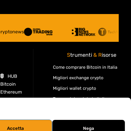
S
trumenti
&
R
isorse
Come comprare Bitcoin in Italia
HUB
Migliori exchange crypto
Bitcoin
Migliori wallet crypto
Ethereum
Tasse criptovalute in Italia
Tether (USDT)
USDC
Cos'è la blockchain
i
Lido Dao
Cos'è la DeFi
Kaspa
Accetta
Nega
Migliori DEX decentralizzati