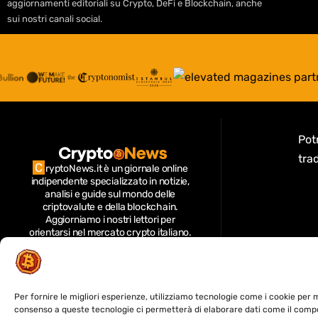
aggiornamenti editoriali su Crypto, DeFi e Blockchain, anche
sui nostri canali social.
Potr
trad
C
ryptoNews.it è un giornale online
indipendente specializzato in notizie,
analisi e guide sul mondo delle
criptovalute e della blockchain.
Aggiorniamo i nostri lettori per
orientarsi nel mercato crypto italiano.
Seguici per approfondimenti su Bitcoin,
Ethereum, stablecoin, exchange, NFT
e regolamentazione italiana ed
europea; offriamo analisi di mercato,
guide per investitori e aggiornamenti
Per fornire le migliori esperienze, utilizziamo tecnologie come i cookie per 
su sicurezza e tecnologia blockchain.
consenso a queste tecnologie ci permetterà di elaborare dati come il compo