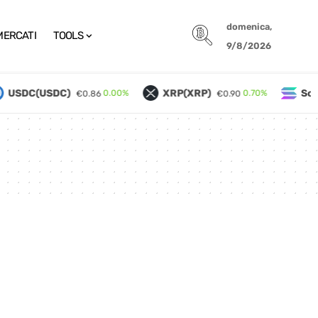
domenica,
MERCATI
TOOLS
9/8/2026
USDC(USDC)
XRP(XRP)
Sol
0.00%
0.70%
€0.86
€0.90