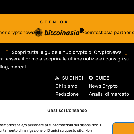
SEEN ON
Scopri tutte le guide e hub crypto di CryptoNews
ai essere il primo a scoprire le ultime notizie e i consigli su
ing, mercati...
SU DI NOI
GUIDE
Chi siamo
News Crypto
Redazione
Analisi di mercato
Cookie Policy
Guide Crypto
Privacy Policy
Exchange
Gestisci Consenso
Disclaimer
Mercati e quotazion
memorizzare e/o accedere alle informazioni del dispositivo. Il
Contatti
DeFi e Web3
rtamento di navigazione o ID unici su questo sito. Non