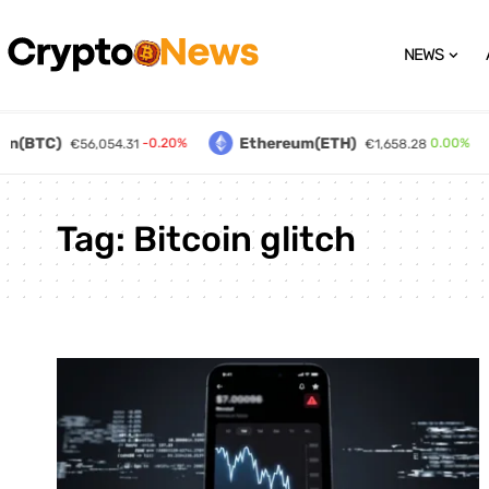
NEWS
in(BTC)
Ethereum(ETH)
-0.20%
0.00%
€56,054.31
€1,658.28
Tag:
Bitcoin glitch