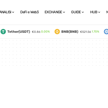
ANALISI
DeFi e Web3
EXCHANGE
GUIDE
HUB
Tether(USDT)
BNB(BNB)
0.00%
1.70%
€0.86
€521.56