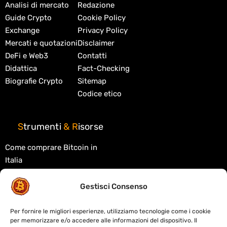
Analisi di mercato
Redazione
Guide Crypto
Cookie Policy
Exchange
Privacy Policy
Mercati e quotazioni
Disclaimer
DeFi e Web3
Contatti
Didattica
Fact-Checking
Biografie Crypto
Sitemap
Codice etico
S
trumenti
&
R
isorse
Come comprare Bitcoin in
Italia
Migliori exchange crypto
Gestisci Consenso
Migliori wallet crypto
Tasse criptovalute in Italia
Per fornire le migliori esperienze, utilizziamo tecnologie come i cookie
per memorizzare e/o accedere alle informazioni del dispositivo. Il