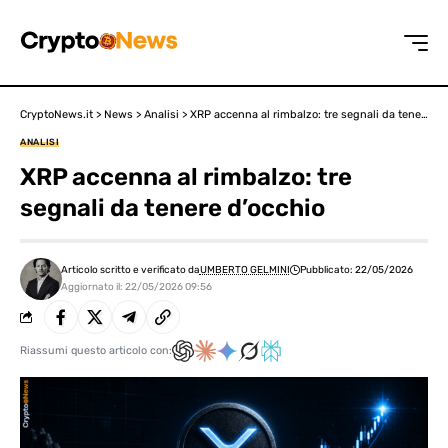
CryptoNews.it
>
News
>
Analisi
>
XRP accenna al rimbalzo: tre segnali da tenere d’occhio
ANALISI
XRP accenna al rimbalzo: tre
segnali da tenere d’occhio
Articolo scritto e verificato da
UMBERTO GELMINI
Pubblicato: 22/05/2026
Aggiornato il: 22/05/2026 09:56
Riassumi questo articolo con: