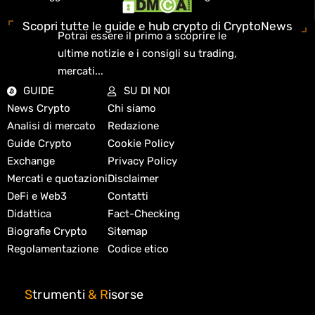
Scopri tutte le guide e hub crypto di CryptoNews
Potrai essere il primo a scoprire le
ultime notizie e i consigli su trading,
mercati...
GUIDE
SU DI NOI
News Crypto
Chi siamo
Analisi di mercato
Redazione
Guide Crypto
Cookie Policy
Exchange
Privacy Policy
Mercati e quotazioni
Disclaimer
DeFi e Web3
Contatti
Didattica
Fact-Checking
Biografie Crypto
Sitemap
Regolamentazione
Codice etico
S
trumenti
&
R
isorse