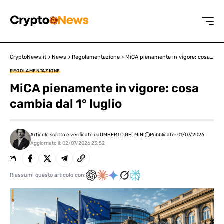
CryptoNews.it
>
News
>
Regolamentazione
>
MiCA pienamente in vigore: cosa cambia dal 1° luglio
REGOLAMENTAZIONE
MiCA pienamente in vigore: cosa
cambia dal 1° luglio
Articolo scritto e verificato da
UMBERTO GELMINI
Pubblicato: 01/07/2026
Aggiornato il: 02/07/2026 23:52
Riassumi questo articolo con: