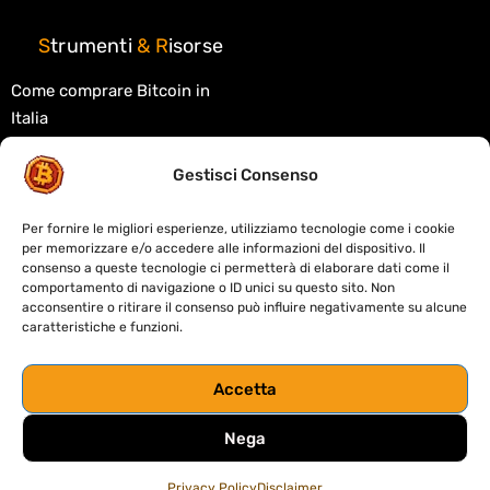
S
trumenti
&
R
isorse
Come comprare Bitcoin in
Italia
Migliori exchange crypto
Gestisci Consenso
Migliori wallet crypto
Tasse criptovalute in Italia
Per fornire le migliori esperienze, utilizziamo tecnologie come i cookie
per memorizzare e/o accedere alle informazioni del dispositivo. Il
Cos'è la blockchain
consenso a queste tecnologie ci permetterà di elaborare dati come il
comportamento di navigazione o ID unici su questo sito. Non
Cos'è la DeFi
acconsentire o ritirare il consenso può influire negativamente su alcune
caratteristiche e funzioni.
Migliori DEX decentralizzati
Crypto card: custodial o self-
Accetta
custody
Nega
Privacy Policy
Disclaimer
©CryptoNews.it - 2026 Tutti i diritti riservati. ©DMCA Registered