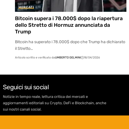
MERCATI
Bitcoin supera i 78.000$ dopo la riapertura
dello Stretto di Hormuz annunciata da
Trump
Bitcoin ha superato i 78.000$ dopo che Trump ha dichiarato
il Stretto…
Articolo scritto e verificato da
UMBERTO GELMINI
18/04/2026
Seguici sui social
Notizie in tempo reale, lettura critica dei mercati e
aggiornamenti editoriali su Crypto, DeFi e Blockchain, anche
sui nostri canali social.