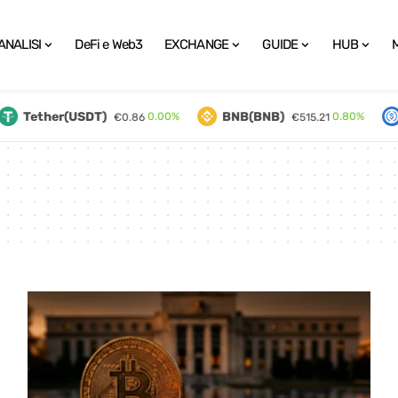
ANALISI
DeFi e Web3
EXCHANGE
GUIDE
HUB
Tether(USDT)
BNB(BNB)
0.00%
0.80%
€0.86
€515.21