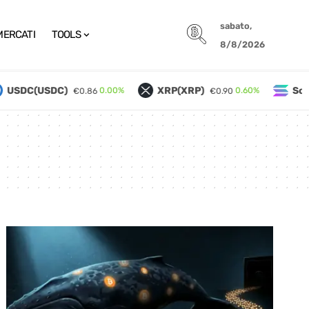
sabato,
MERCATI
TOOLS
8/8/2026
USDC(USDC)
XRP(XRP)
Sola
0.00%
0.60%
€0.86
€0.90