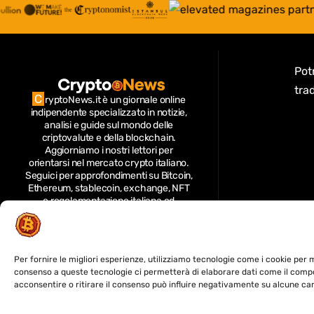
Potr
trad
C
ryptoNews.it è un giornale online
indipendente specializzato in notizie,
analisi e guide sul mondo delle
criptovalute e della blockchain.
Aggiorniamo i nostri lettori per
orientarsi nel mercato crypto italiano.
Seguici per approfondimenti su Bitcoin,
Ethereum, stablecoin, exchange, NFT
e regolamentazione italiana ed
europea; offriamo analisi di mercato,
guide per investitori e aggiornamenti
su sicurezza e tecnologia blockchain.
Per fornire le migliori esperienze, utilizziamo tecnologie come i cookie per 
consenso a queste tecnologie ci permetterà di elaborare dati come il compo
acconsentire o ritirare il consenso può influire negativamente su alcune car