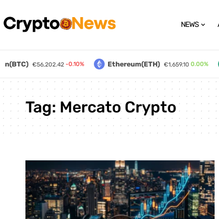
NEWS
in(BTC)
Ethereum(ETH)
-0.10%
0.00%
€56,202.42
€1,659.10
Tag:
Mercato Crypto