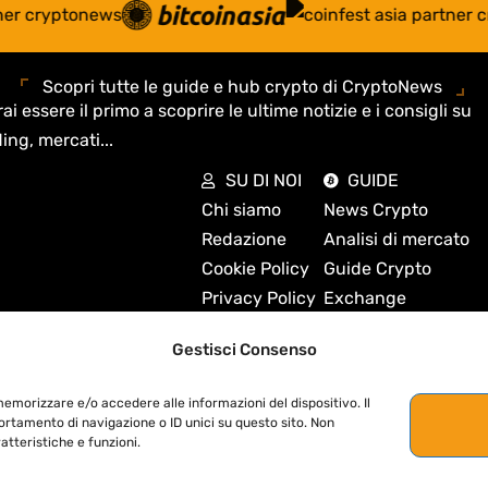
Scopri tutte le guide e hub crypto di CryptoNews
ai essere il primo a scoprire le ultime notizie e i consigli su
ing, mercati...
SU DI NOI
GUIDE
Chi siamo
News Crypto
Redazione
Analisi di mercato
Cookie Policy
Guide Crypto
Privacy Policy
Exchange
Disclaimer
Mercati e quotazion
Gestisci Consenso
Contatti
DeFi e Web3
Fact-Checking
Didattica
memorizzare e/o accedere alle informazioni del dispositivo. Il
Sitemap
Biografie Crypto
rtamento di navigazione o ID unici su questo sito. Non
atteristiche e funzioni.
Codice etico
Regolamentazione