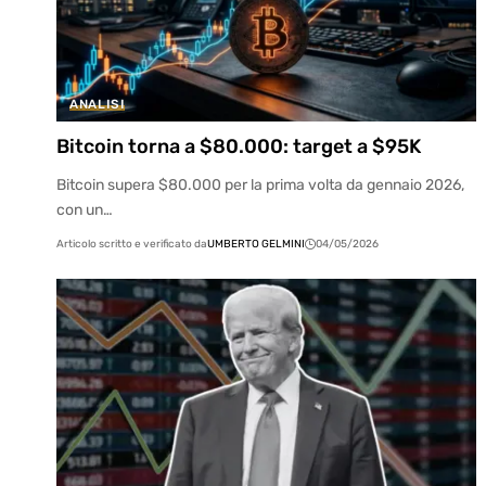
ANALISI
Bitcoin torna a $80.000: target a $95K
Bitcoin supera $80.000 per la prima volta da gennaio 2026,
con un…
Articolo scritto e verificato da
UMBERTO GELMINI
04/05/2026