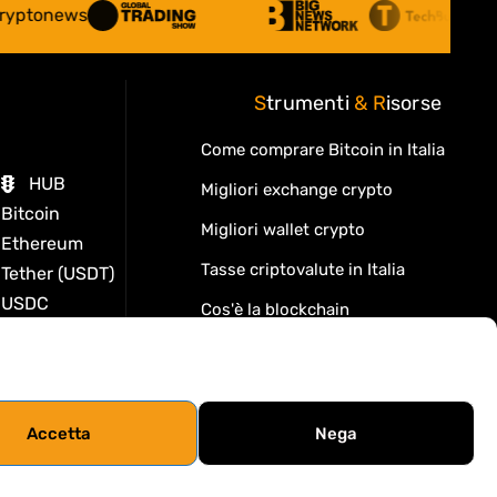
S
trumenti
&
R
isorse
Come comprare Bitcoin in Italia
HUB
Migliori exchange crypto
Bitcoin
Migliori wallet crypto
Ethereum
Tasse criptovalute in Italia
Tether (USDT)
USDC
Cos'è la blockchain
i
Lido Dao
Cos'è la DeFi
Kaspa
Migliori DEX decentralizzati
Cosmos
Venice
Crypto card: custodial o self-custody
Accetta
Nega