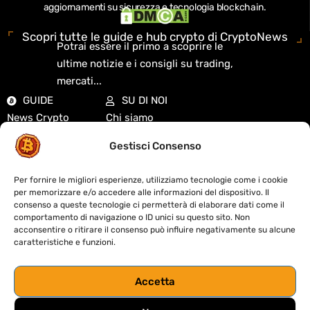
aggiornamenti su sicurezza e tecnologia blockchain.
Scopri tutte le guide e hub crypto di CryptoNews
Potrai essere il primo a scoprire le
ultime notizie e i consigli su trading,
mercati...
GUIDE
SU DI NOI
News Crypto
Chi siamo
Analisi di mercato
Redazione
Gestisci Consenso
Guide Crypto
Cookie Policy
Exchange
Privacy Policy
Per fornire le migliori esperienze, utilizziamo tecnologie come i cookie
Mercati e quotazioni
Disclaimer
per memorizzare e/o accedere alle informazioni del dispositivo. Il
DeFi e Web3
Contatti
consenso a queste tecnologie ci permetterà di elaborare dati come il
comportamento di navigazione o ID unici su questo sito. Non
Didattica
Fact-Checking
acconsentire o ritirare il consenso può influire negativamente su alcune
Biografie Crypto
Sitemap
caratteristiche e funzioni.
Regolamentazione
Codice etico
Accetta
S
trumenti
&
R
isorse