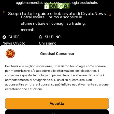
aggiornamenti su sicurezza e tecnologia blockchain.
Scopri tutte le guide e hub crypto di CryptoNews
Potrai essere il primo a scoprire le
ultime notizie e i consigli su trading,
mercati...
GUIDE
SU DI NOI
News Crypto
Chi siamo
Analisi di mercato
Redazione
Gestisci Consenso
Guide Crypto
Cookie Policy
Exchange
Privacy Policy
Per fornire le migliori esperienze, utilizziamo tecnologie come i cookie
Mercati e quotazioni
Disclaimer
per memorizzare e/o accedere alle informazioni del dispositivo. Il
DeFi e Web3
Contatti
consenso a queste tecnologie ci permetterà di elaborare dati come il
comportamento di navigazione o ID unici su questo sito. Non
Didattica
Fact-Checking
acconsentire o ritirare il consenso può influire negativamente su alcune
Biografie Crypto
Sitemap
caratteristiche e funzioni.
Regolamentazione
Codice etico
Accetta
S
trumenti
&
R
isorse