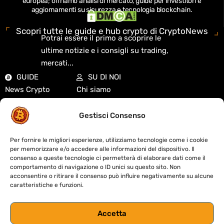
europea; offriamo analisi di mercato, guide per investitori e
aggiornamenti su sicurezza e tecnologia blockchain.
Scopri tutte le guide e hub crypto di CryptoNews
Potrai essere il primo a scoprire le
ultime notizie e i consigli su trading,
mercati...
GUIDE
SU DI NOI
News Crypto
Chi siamo
Analisi di mercato
Redazione
Guide Crypto
Cookie Policy
Gestisci Consenso
Exchange
Privacy Policy
Mercati e quotazioni
Disclaimer
Per fornire le migliori esperienze, utilizziamo tecnologie come i cookie
per memorizzare e/o accedere alle informazioni del dispositivo. Il
DeFi e Web3
Contatti
consenso a queste tecnologie ci permetterà di elaborare dati come il
Didattica
Fact-Checking
comportamento di navigazione o ID unici su questo sito. Non
acconsentire o ritirare il consenso può influire negativamente su alcune
Biografie Crypto
Sitemap
caratteristiche e funzioni.
Codice etico
Accetta
S
trumenti
&
R
isorse