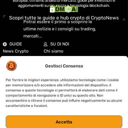
europea; offriamo analisi di mercato, guide per investitori e
aggiornamenti su sicurezza e tecnologia blockchain.
Scopri tutte le guide e hub crypto di CryptoNews
Potrai essere il primo a scoprire le
ultime notizie e i consigli su trading,
mercati...
GUIDE
SU DI NOI
News Crypto
Chi siamo
Analisi di mercato
Redazione
Guide Crypto
Cookie Policy
Gestisci Consenso
Exchange
Privacy Policy
Mercati e quotazioni
Disclaimer
Per fornire le migliori esperienze, utilizziamo tecnologie come i cookie
per memorizzare e/o accedere alle informazioni del dispositivo. Il
DeFi e Web3
Contatti
consenso a queste tecnologie ci permetterà di elaborare dati come il
Didattica
Fact-Checking
comportamento di navigazione o ID unici su questo sito. Non
acconsentire o ritirare il consenso può influire negativamente su alcune
Biografie Crypto
Sitemap
caratteristiche e funzioni.
Regolamentazione
Codice etico
Accetta
S
trumenti
&
R
isorse